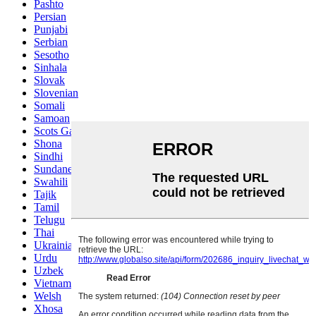
Pashto
Persian
Punjabi
Serbian
Sesotho
Sinhala
Slovak
Slovenian
Somali
Samoan
Scots Gaelic
Shona
Sindhi
Sundanese
Swahili
Tajik
Tamil
Telugu
Thai
Ukrainian
Urdu
Uzbek
Vietnamese
Welsh
Xhosa