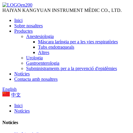
HAIYAN KANGYUAN INSTRUMENT MÈDIC CO., LTD.
Inici
Sobre nosaltres
Productes
Anestesiologia
Màscara laríngia per a les vies respiratòries
Tubs endotraqueals
Altres
Urologia
Gastroenterologia
Subministraments per a la prevenció d'epidèmies
Notícies
Contacta amb nosaltres
English
中文
Inici
Notícies
Notícies