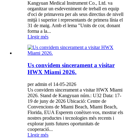
Kangyuan Medical Instrument Co., Ltd. va
organitzar un esdeveniment de treball en equip
d'oci de primavera per als seus directius de nivell
mitjà i superior i representants de primera línia el
31 de maig. Amb el lema "Units de cor, donant
forma a la...
Llegir més
Us convidem sincerament a visitar
HWX Miami 2026.
per admin el 14-05-2026
Us convidem sincerament a visitar HWX Miami
2026. Stand de Kangyuan núm.: U32 Data: 17-
19 de juny de 2026 Ubicació: Centre de
Convencions de Miami Beach, Miami Beach,
Florida, EUA Esperem conèixer-vos, mostrar els
nostres productes i tecnologies més recents i
explorar junts futures oportunitats de
cooperació...
Llegir més