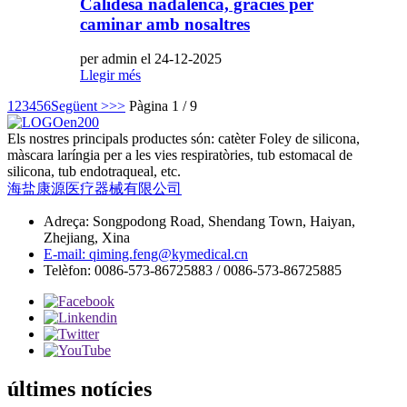
Calidesa nadalenca, gràcies per
caminar amb nosaltres
per admin el 24-12-2025
Llegir més
1
2
3
4
5
6
Següent >
>>
Pàgina 1 / 9
Els nostres principals productes són: catèter Foley de silicona,
màscara laríngia per a les vies respiratòries, tub estomacal de
silicona, tub endotraqueal, etc.
海盐康源医疗器械有限公司
Adreça: Songpodong Road, Shendang Town, Haiyan,
Zhejiang, Xina
E-mail: qiming.feng@kymedical.cn
Telèfon: 0086-573-86725883 / 0086-573-86725885
últimes notícies