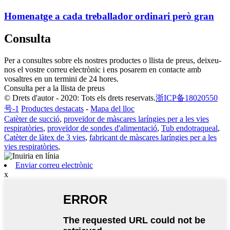
Homenatge a cada treballador ordinari però gran
Consulta
Per a consultes sobre els nostres productes o llista de preus, deixeu-
nos el vostre correu electrònic i ens posarem en contacte amb
vosaltres en un termini de 24 hores.
Consulta per a la llista de preus
© Drets d'autor - 2020: Tots els drets reservats.
浙ICP备18020550
号-1
Productes destacats
-
Mapa del lloc
Catèter de succió
,
proveïdor de màscares laríngies per a les vies
respiratòries
,
proveïdor de sondes d'alimentació
,
Tub endotraqueal
,
Catèter de làtex de 3 vies
,
fabricant de màscares laríngies per a les
vies respiratòries
,
Enviar correu electrònic
x