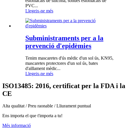
estomacals de silicona, sondes estomacals de
PVC...
Llegeix-ne més
Subministraments per a la
prevenció d'epidèmies
Tenim mascaretes d'ús mèdic d'un sol ús, KN95,
mascaretes protectores d'un sol ús, bates
d'aïllament mèdic...
Llegeix-ne més
ISO13485: 2016, certificat per la FDA i la
CE
Alta qualitat / Preu raonable / Lliurament puntual
Ens importa el que t'importa a tu!
Més informació