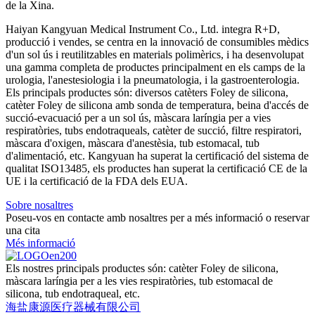
de la Xina.
Haiyan Kangyuan Medical Instrument Co., Ltd. integra R+D,
producció i vendes, se centra en la innovació de consumibles mèdics
d'un sol ús i reutilitzables en materials polimèrics, i ha desenvolupat
una gamma completa de productes principalment en els camps de la
urologia, l'anestesiologia i la pneumatologia, i la gastroenterologia.
Els principals productes són: diversos catèters Foley de silicona,
catèter Foley de silicona amb sonda de temperatura, beina d'accés de
succió-evacuació per a un sol ús, màscara laríngia per a vies
respiratòries, tubs endotraqueals, catèter de succió, filtre respiratori,
màscara d'oxigen, màscara d'anestèsia, tub estomacal, tub
d'alimentació, etc. Kangyuan ha superat la certificació del sistema de
qualitat ISO13485, els productes han superat la certificació CE de la
UE i la certificació de la FDA dels EUA.
Sobre nosaltres
Poseu-vos en contacte amb nosaltres per a més informació o reservar
una cita
Més informació
Els nostres principals productes són: catèter Foley de silicona,
màscara laríngia per a les vies respiratòries, tub estomacal de
silicona, tub endotraqueal, etc.
海盐康源医疗器械有限公司