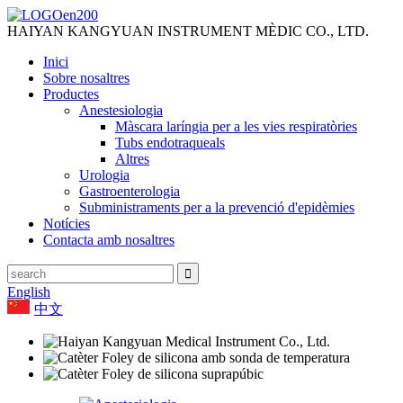
HAIYAN KANGYUAN INSTRUMENT MÈDIC CO., LTD.
Inici
Sobre nosaltres
Productes
Anestesiologia
Màscara laríngia per a les vies respiratòries
Tubs endotraqueals
Altres
Urologia
Gastroenterologia
Subministraments per a la prevenció d'epidèmies
Notícies
Contacta amb nosaltres
English
中文