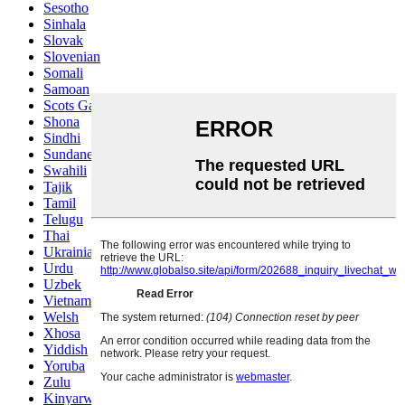
Sesotho
Sinhala
Slovak
Slovenian
Somali
Samoan
Scots Gaelic
Shona
Sindhi
Sundanese
Swahili
Tajik
Tamil
Telugu
Thai
Ukrainian
Urdu
Uzbek
Vietnamese
Welsh
Xhosa
Yiddish
Yoruba
Zulu
Kinyarwanda