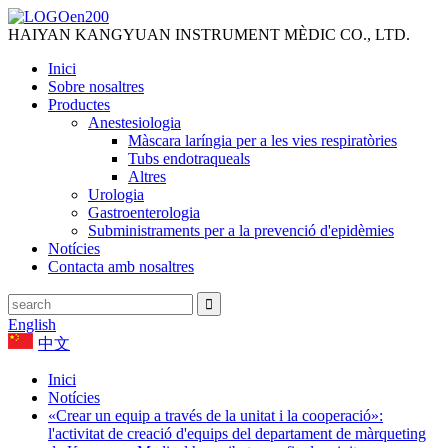
HAIYAN KANGYUAN INSTRUMENT MÈDIC CO., LTD.
Inici
Sobre nosaltres
Productes
Anestesiologia
Màscara laríngia per a les vies respiratòries
Tubs endotraqueals
Altres
Urologia
Gastroenterologia
Subministraments per a la prevenció d'epidèmies
Notícies
Contacta amb nosaltres
English
中文
Inici
Notícies
«Crear un equip a través de la unitat i la cooperació»:
l'activitat de creació d'equips del departament de màrqueting