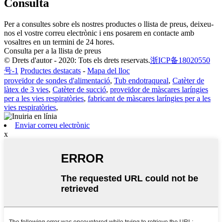
Consulta
Per a consultes sobre els nostres productes o llista de preus, deixeu-
nos el vostre correu electrònic i ens posarem en contacte amb
vosaltres en un termini de 24 hores.
Consulta per a la llista de preus
© Drets d'autor - 2020: Tots els drets reservats.
浙ICP备18020550
号-1
Productes destacats
-
Mapa del lloc
proveïdor de sondes d'alimentació
,
Tub endotraqueal
,
Catèter de
làtex de 3 vies
,
Catèter de succió
,
proveïdor de màscares laríngies
per a les vies respiratòries
,
fabricant de màscares laríngies per a les
vies respiratòries
,
Enviar correu electrònic
x