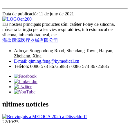
Data de publicació: 11 de juny de 2021
Els nostres principals productes són: catèter Foley de silicona,
màscara laríngia per a les vies respiratòries, tub estomacal de
silicona, tub endotraqueal, etc.
海盐康源医疗器械有限公司
Adreça: Songpodong Road, Shendang Town, Haiyan,
Zhejiang, Xina
E-mail: qiming.feng@kymedical.cn
Telèfon: 0086-573-86725883 / 0086-573-86725885
últimes notícies
22/10/25