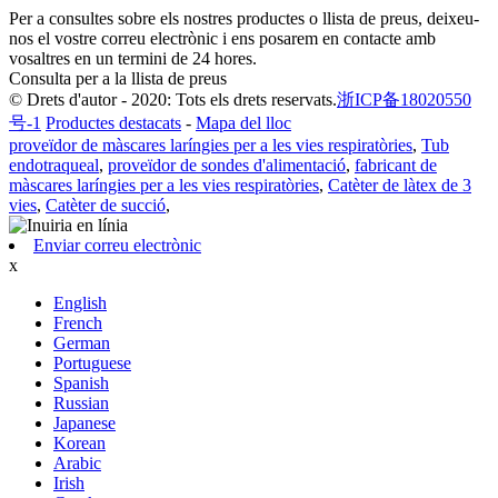
Per a consultes sobre els nostres productes o llista de preus, deixeu-
nos el vostre correu electrònic i ens posarem en contacte amb
vosaltres en un termini de 24 hores.
Consulta per a la llista de preus
© Drets d'autor - 2020: Tots els drets reservats.
浙ICP备18020550
号-1
Productes destacats
-
Mapa del lloc
proveïdor de màscares laríngies per a les vies respiratòries
,
Tub
endotraqueal
,
proveïdor de sondes d'alimentació
,
fabricant de
màscares laríngies per a les vies respiratòries
,
Catèter de làtex de 3
vies
,
Catèter de succió
,
Enviar correu electrònic
x
English
French
German
Portuguese
Spanish
Russian
Japanese
Korean
Arabic
Irish