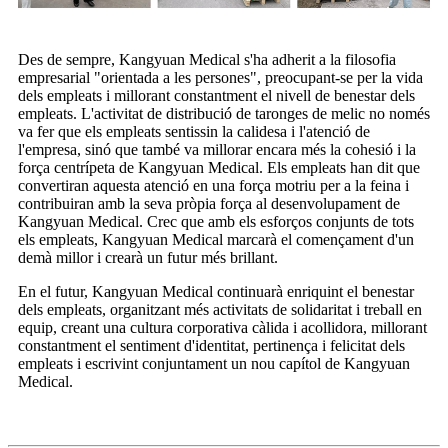
Des de sempre, Kangyuan Medical s'ha adherit a la filosofia
empresarial "orientada a les persones", preocupant-se per la vida
dels empleats i millorant constantment el nivell de benestar dels
empleats. L'activitat de distribució de taronges de melic no només
va fer que els empleats sentissin la calidesa i l'atenció de
l'empresa, sinó que també va millorar encara més la cohesió i la
força centrípeta de Kangyuan Medical. Els empleats han dit que
convertiran aquesta atenció en una força motriu per a la feina i
contribuiran amb la seva pròpia força al desenvolupament de
Kangyuan Medical. Crec que amb els esforços conjunts de tots
els empleats, Kangyuan Medical marcarà el començament d'un
demà millor i crearà un futur més brillant.
En el futur, Kangyuan Medical continuarà enriquint el benestar
dels empleats, organitzant més activitats de solidaritat i treball en
equip, creant una cultura corporativa càlida i acollidora, millorant
constantment el sentiment d'identitat, pertinença i felicitat dels
empleats i escrivint conjuntament un nou capítol de Kangyuan
Medical.