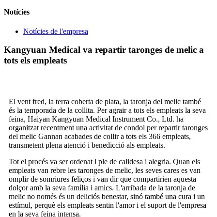
Notícies
Notícies de l'empresa
Kangyuan Medical va repartir taronges de melic a
tots els empleats
El vent fred, la terra coberta de plata, la taronja del melic també
és la temporada de la collita. Per agrair a tots els empleats la seva
feina, Haiyan Kangyuan Medical Instrument Co., Ltd. ha
organitzat recentment una activitat de condol per repartir taronges
del melic Gannan acabades de collir a tots els 366 empleats,
transmetent plena atenció i benedicció als empleats.
Tot el procés va ser ordenat i ple de calidesa i alegria. Quan els
empleats van rebre les taronges de melic, les seves cares es van
omplir de somriures feliços i van dir que compartirien aquesta
dolçor amb la seva família i amics. L'arribada de la taronja de
melic no només és un deliciós benestar, sinó també una cura i un
estímul, perquè els empleats sentin l'amor i el suport de l'empresa
en la seva feina intensa.