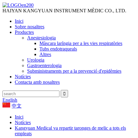
HAIYAN KANGYUAN INSTRUMENT MÈDIC CO., LTD.
Inici
Sobre nosaltres
Productes
Anestesiologia
Màscara laríngia per a les vies respiratòries
Tubs endotraqueals
Altres
Urologia
Gastroenterologia
Subministraments per a la prevenció d'epidèmies
Notícies
Contacta amb nosaltres
English
中文
Inici
Notícies
Kangyuan Medical va repartir taronges de melic a tots els
empleats