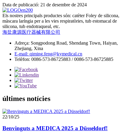
Data de publicació: 21 de desembre de 2024
Els nostres principals productes són: catèter Foley de silicona,
màscara laríngia per a les vies respiratòries, tub estomacal de
silicona, tub endotraqueal, etc.
海盐康源医疗器械有限公司
Adreça: Songpodong Road, Shendang Town, Haiyan,
Zhejiang, Xina
E-mail: qiming.feng@kymedical.cn
Telèfon: 0086-573-86725883 / 0086-573-86725885
últimes notícies
22/10/25
Benvinguts a MEDICA 2025 a Düsseldorf!