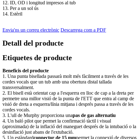
12. ID, OD i longitud impresos al tub
13. Per a un sol ús
14. Estèril
Envia'ns un correu electrònic
Descarrega com a PDF
Detall del producte
Etiquetes de producte
Beneficis del producte
1. Una punta bisellada passarà molt més fàcilment a través de les
cordes vocals que un tub amb una obertura distal tallada
transversalment.
2. El bisell està orientat cap a l'esquerra en lloc de cap a la dreta per
permetre una millor visió de la punta de l'ETT que entra al camp de
visió de dreta a esquerra/línia mitjana i després passa a través de les
cordes vocals.
3. L'ull de Murphy proporciona una
pas de gas alternatiu
4. Un baló pilot que permet la confirmació tàctil i visual
(aproximada) de la inflació del maneguet després de la intubació o la
desinflació just abans de l'extubació.
5. Un estàndard
connector de 15 mm
permet la connexió de diversos