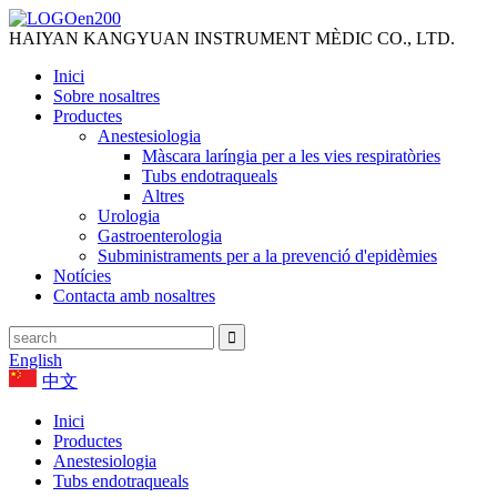
HAIYAN KANGYUAN INSTRUMENT MÈDIC CO., LTD.
Inici
Sobre nosaltres
Productes
Anestesiologia
Màscara laríngia per a les vies respiratòries
Tubs endotraqueals
Altres
Urologia
Gastroenterologia
Subministraments per a la prevenció d'epidèmies
Notícies
Contacta amb nosaltres
English
中文
Inici
Productes
Anestesiologia
Tubs endotraqueals