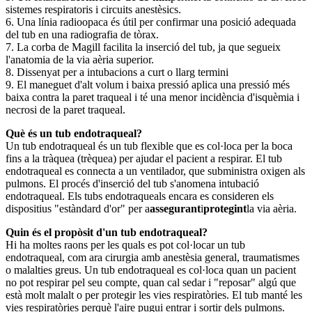
sistemes respiratoris i circuits anestèsics.
6. Una línia radioopaca és útil per confirmar una posició adequada
del tub en una radiografia de tòrax.
7. La corba de Magill facilita la inserció del tub, ja que segueix
l'anatomia de la via aèria superior.
8. Dissenyat per a intubacions a curt o llarg termini
9. El maneguet d'alt volum i baixa pressió aplica una pressió més
baixa contra la paret traqueal i té una menor incidència d'isquèmia i
necrosi de la paret traqueal.
Què és un tub endotraqueal?
Un tub endotraqueal és un tub flexible que es col·loca per la boca
fins a la tràquea (trèquea) per ajudar el pacient a respirar. El tub
endotraqueal es connecta a un ventilador, que subministra oxigen als
pulmons. El procés d'inserció del tub s'anomena intubació
endotraqueal. Els tubs endotraqueals encara es consideren els
dispositius "estàndard d'or" per a
assegurant
i
protegint
la via aèria.
Quin és el propòsit d'un tub endotraqueal?
Hi ha moltes raons per les quals es pot col·locar un tub
endotraqueal, com ara cirurgia amb anestèsia general, traumatismes
o malalties greus. Un tub endotraqueal es col·loca quan un pacient
no pot respirar pel seu compte, quan cal sedar i "reposar" algú que
està molt malalt o per protegir les vies respiratòries. El tub manté les
vies respiratòries perquè l'aire pugui entrar i sortir dels pulmons.