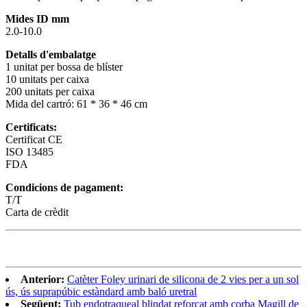
Mides ID mm
2.0-10.0
Detalls d'embalatge
1 unitat per bossa de blíster
10 unitats per caixa
200 unitats per caixa
Mida del cartró: 61 * 36 * 46 cm
Certificats:
Certificat CE
ISO 13485
FDA
Condicions de pagament:
T/T
Carta de crèdit
Anterior:
Catèter Foley urinari de silicona de 2 vies per a un sol
ús, ús suprapúbic estàndard amb baló uretral
Següent:
Tub endotraqueal blindat reforçat amb corba Magill de