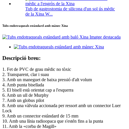
Tub de gastrostomia de silicona d'un sol ús mèdic
de la Xina W...
Tubs endotraqueals estàndard amb mànec Xina
Descripció breu:
1. Fet de PVC de grau mèdic no tòxic
2. Transparent, clar i suau
3. Amb un maneguet de baixa pressió d'alt volum
4. Amb punta bisellada
5. El bisell està orientat cap a l'esquerra
6. Amb un ull de Murphy
7. Amb un globus pilot
8. Amb una vàlvula accionada per ressort amb un connector Luer
Lock
9. Amb un connector estàndard de 15 mm
10. Amb una línia radioopaca que s'estén fins a la punta
11. Amb la «corba de Magill»