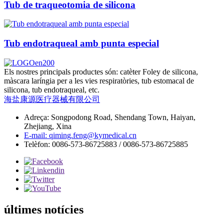
Tub de traqueotomia de silicona
Tub endotraqueal amb punta especial
Els nostres principals productes són: catèter Foley de silicona,
màscara laríngia per a les vies respiratòries, tub estomacal de
silicona, tub endotraqueal, etc.
海盐康源医疗器械有限公司
Adreça: Songpodong Road, Shendang Town, Haiyan,
Zhejiang, Xina
E-mail: qiming.feng@kymedical.cn
Telèfon: 0086-573-86725883 / 0086-573-86725885
últimes notícies