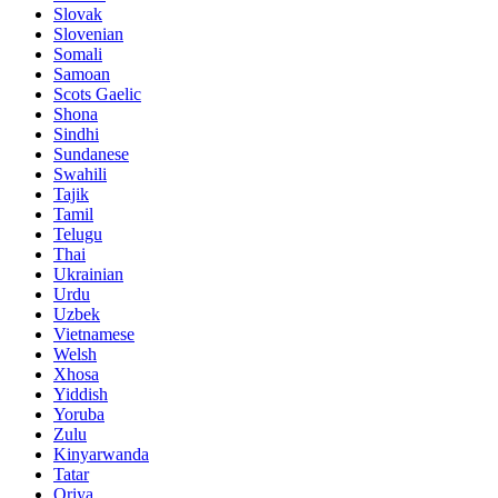
Slovak
Slovenian
Somali
Samoan
Scots Gaelic
Shona
Sindhi
Sundanese
Swahili
Tajik
Tamil
Telugu
Thai
Ukrainian
Urdu
Uzbek
Vietnamese
Welsh
Xhosa
Yiddish
Yoruba
Zulu
Kinyarwanda
Tatar
Oriya