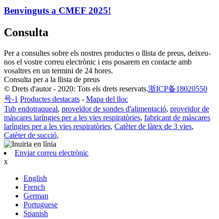
Benvinguts a CMEF 2025!
Consulta
Per a consultes sobre els nostres productes o llista de preus, deixeu-
nos el vostre correu electrònic i ens posarem en contacte amb
vosaltres en un termini de 24 hores.
Consulta per a la llista de preus
© Drets d'autor - 2020: Tots els drets reservats.
浙ICP备18020550
号-1
Productes destacats
-
Mapa del lloc
Tub endotraqueal
,
proveïdor de sondes d'alimentació
,
proveïdor de
màscares laríngies per a les vies respiratòries
,
fabricant de màscares
laríngies per a les vies respiratòries
,
Catèter de làtex de 3 vies
,
Catèter de succió
,
Enviar correu electrònic
x
English
French
German
Portuguese
Spanish