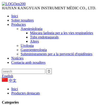
HAIYAN KANGYUAN INSTRUMENT MÈDIC CO., LTD.
Inici
Sobre nosaltres
Productes
Anestesiologia
Màscara laríngia per a les vies respiratòries
Tubs endotraqueals
Altres
Urologia
Gastroenterologia
Subministraments per a la prevenció d'epidèmies
Notícies
Contacta amb nosaltres
English
中文
Inici
Productes destacats
Categories