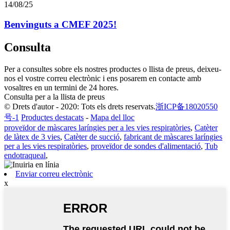
14/08/25
Benvinguts a CMEF 2025!
Consulta
Per a consultes sobre els nostres productes o llista de preus, deixeu-
nos el vostre correu electrònic i ens posarem en contacte amb
vosaltres en un termini de 24 hores.
Consulta per a la llista de preus
© Drets d'autor - 2020: Tots els drets reservats.
浙ICP备18020550
号-1
Productes destacats
-
Mapa del lloc
proveïdor de màscares laríngies per a les vies respiratòries
,
Catèter
de làtex de 3 vies
,
Catèter de succió
,
fabricant de màscares laríngies
per a les vies respiratòries
,
proveïdor de sondes d'alimentació
,
Tub
endotraqueal
,
Enviar correu electrònic
x