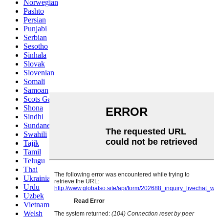
Norwegian
Pashto
Persian
Punjabi
Serbian
Sesotho
Sinhala
Slovak
Slovenian
Somali
Samoan
Scots Gaelic
Shona
Sindhi
Sundanese
Swahili
Tajik
Tamil
Telugu
Thai
Ukrainian
Urdu
Uzbek
Vietnamese
Welsh