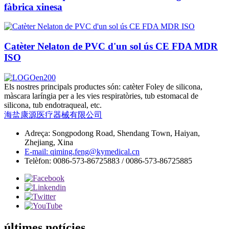
fàbrica xinesa
Catèter Nelaton de PVC d'un sol ús CE FDA MDR
ISO
Els nostres principals productes són: catèter Foley de silicona,
màscara laríngia per a les vies respiratòries, tub estomacal de
silicona, tub endotraqueal, etc.
海盐康源医疗器械有限公司
Adreça: Songpodong Road, Shendang Town, Haiyan,
Zhejiang, Xina
E-mail: qiming.feng@kymedical.cn
Telèfon: 0086-573-86725883 / 0086-573-86725885
últimes notícies