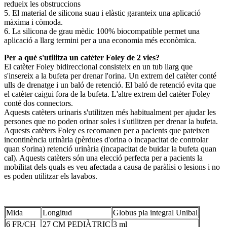
redueix les obstruccions
5. El material de silicona suau i elàstic garanteix una aplicació
màxima i còmoda.
6. La silicona de grau mèdic 100% biocompatible permet una
aplicació a llarg termini per a una economia més econòmica.
Per a què s'utilitza un catèter Foley de 2 vies?
El catèter Foley bidireccional consisteix en un tub llarg que
s'insereix a la bufeta per drenar l'orina. Un extrem del catèter conté
ulls de drenatge i un baló de retenció. El baló de retenció evita que
el catèter caigui fora de la bufeta. L'altre extrem del catèter Foley
conté dos connectors.
Aquests catèters urinaris s'utilitzen més habitualment per ajudar les
persones que no poden orinar soles i s'utilitzen per drenar la bufeta.
Aquests catèters Foley es recomanen per a pacients que pateixen
incontinència urinària (pèrdues d'orina o incapacitat de controlar
quan s'orina) retenció urinària (incapacitat de buidar la bufeta quan
cal). Aquests catèters són una elecció perfecta per a pacients la
mobilitat dels quals es veu afectada a causa de paràlisi o lesions i no
es poden utilitzar els lavabos.
Mida
Longitud
Globus pla integral Unibal
6 FR/CH
27 CM PEDIÀTRIC
3 ml