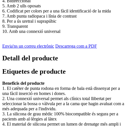
4. Bidireccional
5. Amb 2 ulls oposats
6. Codificat per colors per a una fàcil identificació de la mida
7. Amb punta radiopaca i línia de contrast
8. Per a ús uretral i suprapúbic
9. Transparent
10. Amb una connexió universal
Envia'ns un correu electrònic
Descarrega com a PDF
Detall del producte
Etiquetes de producte
Beneficis del producte
1. El catèter de punta rodona en forma de bala està dissenyat per a
una fàcil inserció en homes i dones.
2. Una connexió universal permet als clínics total llibertat per
seleccionar la bossa o vàlvula per a la cama que hagin avaluat com a
més adequada per a l'individu.
3. La silicona de grau mèdic 100% biocompatible és segura per a
pacients amb al·lèrgies al làtex
4. El material de silicona permet un lumen de drenatge més ampli i